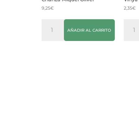
9,25
€
2,35
€
Vino
Vino
AÑADIR AL CARRITO
Tinto
Blanc
Mont
Semid
Ferrutx
Vinya
Crianza
del
Miquel
Mar
Oliver
canti
cantidad