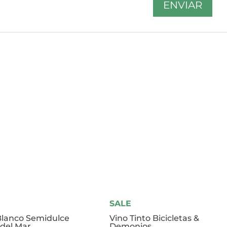
SALE
Blanco Semidulce
Vino Tinto Bicicletas &
 del Mar
Demonios