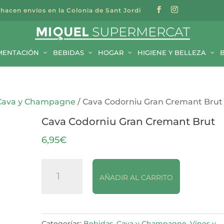
 hacen envíos en la Colonia de Sant Jordi
a
s
MENTACIÓN
BEBIDAS
HOGAR
HIGIENE Y BELLEZA
Cava y Champagne
/ Cava Codorniu Gran Cremant Brut
Cava Codorniu Gran Cremant Brut
6,95
€
Cava
AÑADIR AL CARRITO
Codorniu
Gran
Cremant
Brut
Categorías:
Bebidas
,
Cava y Champagne
,
Vinos y