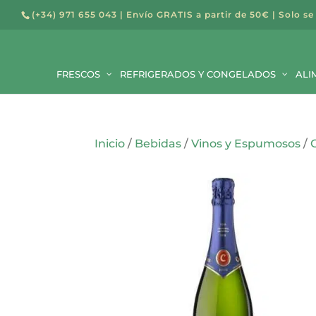
(+34) 971 655 043
| Envío GRATIS a partir de 50€ | Solo se
Búsqued
de
Buscar
producto
FRESCOS
REFRIGERADOS Y CONGELADOS
ALI
Inicio
/
Bebidas
/
Vinos y Espumosos
/