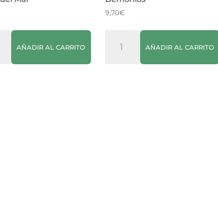
9,70
€
Vino
AÑADIR AL CARRITO
AÑADIR AL CARRITO
o
Tinto
ulce
Bicicletas
&
Demonios
cantidad
dad