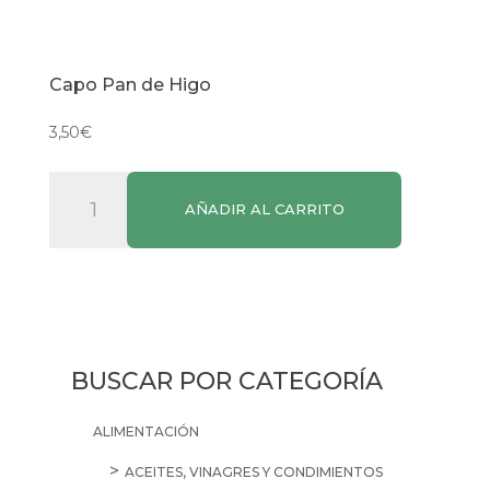
Capo Pan de Higo
3,50
€
Capo
AÑADIR AL CARRITO
Pan
de
Higo
cantidad
BUSCAR POR CATEGORÍA
ALIMENTACIÓN
ACEITES, VINAGRES Y CONDIMIENTOS