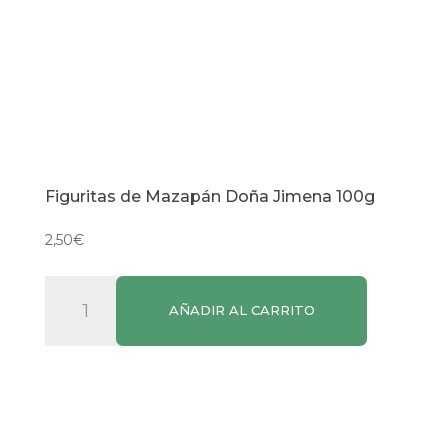
Figuritas de Mazapán Doña Jimena 100g
2,50
€
Figuritas
AÑADIR AL CARRITO
de
Mazapán
Doña
Jimena
100g