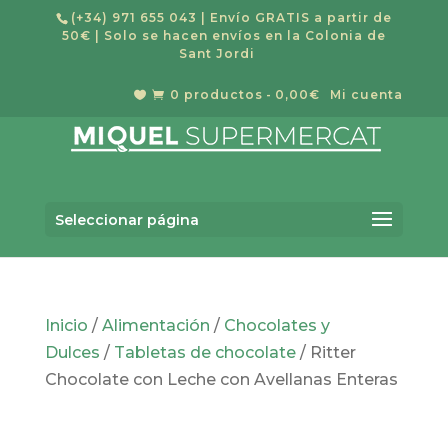
(+34) 971 655 043
| Envío GRATIS a partir de
50€ | Solo se hacen envíos en la Colonia de
Sant Jordi
0 productos
0,00€
Mi cuenta


Búsqueda
BUSCAR
de
Seleccionar página
productos
Inicio
/
Alimentación
/
Chocolates y
Dulces
/
Tabletas de chocolate
/ Ritter
Chocolate con Leche con Avellanas Enteras