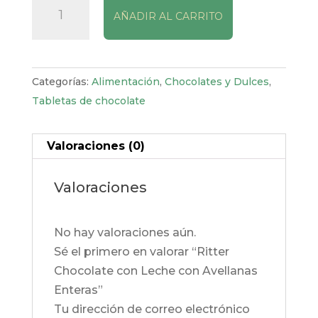
AÑADIR AL CARRITO
Chocolate
con
Leche
con
Categorías:
Alimentación
,
Chocolates y Dulces
,
Avellanas
Tabletas de chocolate
Enteras
cantidad
Valoraciones (0)
Valoraciones
No hay valoraciones aún.
Sé el primero en valorar “Ritter
Chocolate con Leche con Avellanas
Enteras”
Tu dirección de correo electrónico