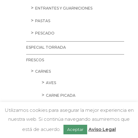
ENTRANTES Y GUARNICIONES
PASTAS
PESCADO
ESPECIAL TORRADA
FRESCOS
CARNES
AVES
CARNE PICADA
CERDO
Utilizamos cookies para asegurar la mejor experiencia en
nuestra web. Si continúa navegando asumiremos que
CORDERO Y CONEJO
w
Chatea con nosotros
está de acuerdo.
Aviso Legal
Aceptar
EMBUTIDOS