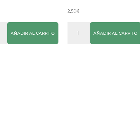
l
2,50
€
nesa
Mostaza
AÑADIR AL CARRITO
AÑADIR AL CARRITO
ann's
Thomy
200g
cantidad
dad