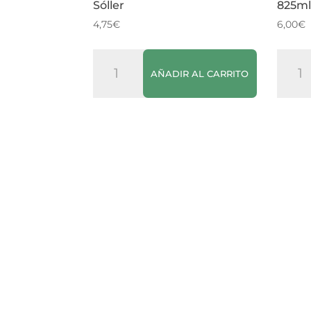
Sóller
825m
4,75
€
6,00
€
Mermelada
Mayo
AÑADIR AL CARRITO
de
Hellm
Limón
Tarro
Fet
825ml
a
canti
Sóller
cantidad