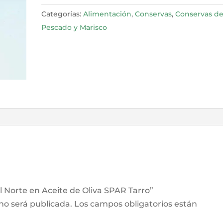
Aceite
Categorías:
Alimentación
,
Conservas
,
Conservas d
de
Pescado y Marisco
Oliva
SPAR
Tarro
cantidad
el Norte en Aceite de Oliva SPAR Tarro”
 no será publicada.
Los campos obligatorios están