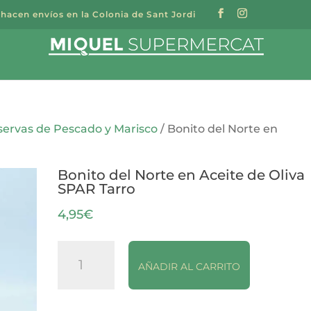
 hacen envíos en la Colonia de Sant Jordi
a
s
ervas de Pescado y Marisco
/ Bonito del Norte en
Bonito del Norte en Aceite de Oliva
SPAR Tarro
4,95
€
Bonito
AÑADIR AL CARRITO
del
Norte
en