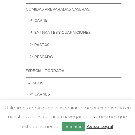
COMIDAS PREPARADAS CASERAS
CARNE
ENTRANTES Y GUARNICIONES
PASTAS
PESCADO
ESPECIAL TORRADA
FRESCOS
CARNES
AVES
Utilizamos cookies para asegurar la mejor experiencia en
nuestra web. Si continúa navegando asumiremos que
CARNE PICADA
w
Chatea con nosotros
está de acuerdo.
Aviso Legal
Aceptar
CERDO