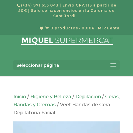
(+34) 971 655 043
| Envío GRATIS a partir de
50€ | Solo se hacen envíos en la Colonia de
Sant Jordi
0 productos
0,00€
Mi cuenta


Búsqueda
BUSCAR
de
Seleccionar página
productos
Inicio
/
Higiene y Belleza
/
Depilación
/
Ceras,
Bandas y Cremas
/ Veet Bandas de Cera
Depilatoria Facial