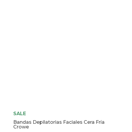
Corporal
Piel
Normal
cantidad
SALE
Bandas Depilatorias Faciales Cera Fría
Crowe