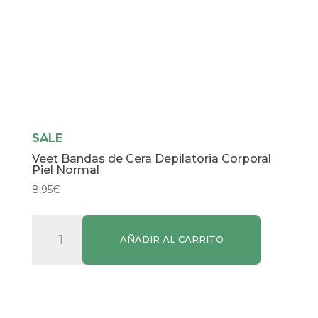
SALE
Veet Bandas de Cera Depilatoria Corporal
Piel Normal
8,95
€
Veet
AÑADIR AL CARRITO
Bandas
de
Cera
Depilatoria