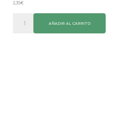
2,35
€
Bandas
AÑADIR AL CARRITO
Depilatorias
Faciales
Cera
Fría
Crowe
cantidad